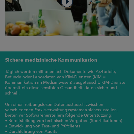
Sichere medizinische Kommunikation
Täglich werden millionenfach Dokumente wie Arztbriefe,
Befunde oder Labordaten von KIM-Diensten (KIM =
Kommunikation im Medizinwesen) ausgetauscht. KIM-Dienste
übermitteln diese sensiblen Gesundheitsdaten sicher und
schnell.
Um einen reibungslosen Datenaustausch zwischen
verschiedenen Praxisverwaltungssystemen sicherzustellen,
bieten wir Softwareherstellern folgende Unterstützung:
• Bereitstellung von technischen Vorgaben (Spezifikationen)
• Entwicklung von Test- und Prüfclients
• Durchführung von Audits