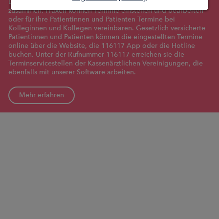
Der 116117 Terminservice bringt alle Akteure
zusammen: Praxen können Termine einstellen und bearbeiten
oder für ihre Patientinnen und Patienten Termine bei
Kolleginnen und Kollegen vereinbaren. Gesetzlich versicherte
Patientinnen und Patienten können die eingestellten Termine
online über die Website, die 116117 App oder die Hotline
buchen. Unter der Rufnummer 116117 erreichen sie die
Terminservicestellen der Kassenärztlichen Vereinigungen, die
ebenfalls mit unserer Software arbeiten.
Mehr erfahren