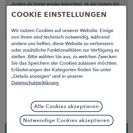
„Anders als immer wieder kolportiert, ist das System der
ambulanten vertragsärztlichen und physiotherapeutischen
COOKIE EINSTELLUNGEN
Versorgung auch in der digitalen Welt immer wieder
Vorreiter und Ideengeber gewesen.“
Wir nutzen Cookies auf unserer Website. Einige
von ihnen sind technisch notwendig, während
andere uns helfen, diese Website zu verbessern
oder zusätzliche Funktionalitäten zur Verfügung zu
stellen. Bitte wählen Sie aus, zu welchen Zwecken
Sie das Speichern der Cookies zulassen möchten.
Erläuterungen der Kategorien finden Sie unter
„Details anzeigen“ und in unserer
Datenschutzerklärung
.
Alle Cookies akzeptieren
Notwendige Cookies akzeptieren
Dr. med. Christiane Wessel