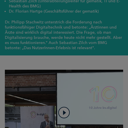
Sebastian Zilch (Unterabteilungsleiter für gematik, TI und E-
Health des BMG)
Dr. Florian Hartge (Geschäftsführer der gematik)
Dr. Philipp Stachwitz unterstrich die Forderung nach
funktionsfähiger Digitaltechnik und betonte: „Ärztinnen und
Ärzte sind wirklich digital interessiert. Die Frage, ob man
Digitalisierung brauche, werde heute nicht mehr gestellt. Aber
es muss funktionieren.“ Auch Sebastian Zilch vom BMG
betonte: „Das NutzerInnen-Erlebnis ist relevant".