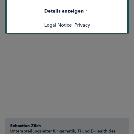
Vorständin KV Berlin
Details anzeigen
„Ich denke, die kv.digital kann uns wirklich helfen, für
unsere Mitglieder mehr Wissen über die Digitalisierung in
Legal Notice
Privacy
|
der ambulanten Versorgung zu bringen."
Sebastian Zilch
Unterabteilungsleiter für gematik, TI und E-Health des