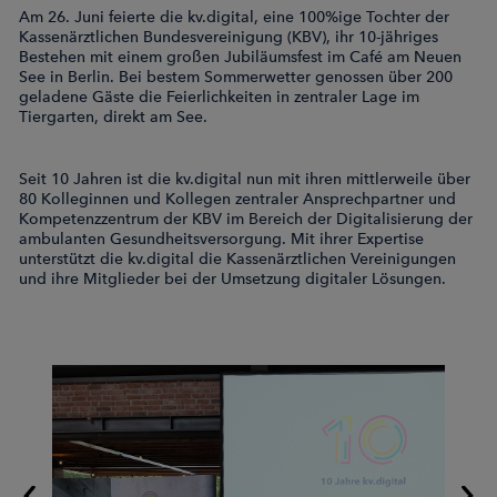
Am 26. Juni feierte die kv.digital, eine 100%ige Tochter der
Kassenärztlichen Bundesvereinigung (KBV), ihr 10-jähriges
Bestehen mit einem großen Jubiläumsfest im Café am Neuen
See in Berlin. Bei bestem Sommerwetter genossen über 200
geladene Gäste die Feierlichkeiten in zentraler Lage im
Tiergarten, direkt am See.
Seit 10 Jahren ist die kv.digital nun mit ihren mittlerweile über
80 Kolleginnen und Kollegen zentraler Ansprechpartner und
Kompetenzzentrum der KBV im Bereich der Digitalisierung der
ambulanten Gesundheitsversorgung. Mit ihrer Expertise
unterstützt die kv.digital die Kassenärztlichen Vereinigungen
und ihre Mitglieder bei der Umsetzung digitaler Lösungen.