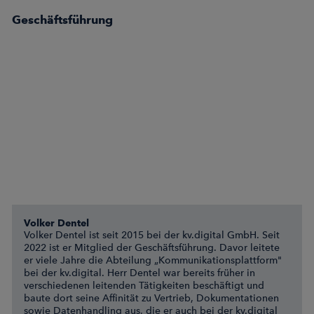
Geschäftsführung
Volker Dentel
Volker Dentel ist seit 2015 bei der kv.digital GmbH. Seit
2022 ist er Mitglied der Geschäftsführung. Davor leitete
er viele Jahre die Abteilung „Kommunikationsplattform"
bei der kv.digital. Herr Dentel war bereits früher in
verschiedenen leitenden Tätigkeiten beschäftigt und
baute dort seine Affinität zu Vertrieb, Dokumentationen
sowie Datenhandling aus, die er auch bei der kv.digital