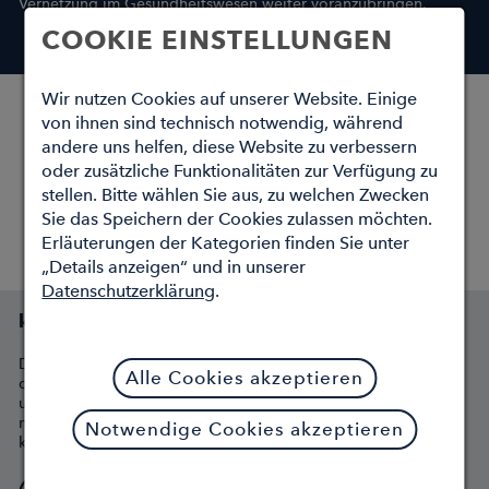
Vernetzung im Gesundheitswesen weiter voranzubringen.
COOKIE EINSTELLUNGEN
Wir nutzen Cookies auf unserer Website. Einige
von ihnen sind technisch notwendig, während
andere uns helfen, diese Website zu verbessern
oder zusätzliche Funktionalitäten zur Verfügung zu
stellen. Bitte wählen Sie aus, zu welchen Zwecken
Sie das Speichern der Cookies zulassen möchten.
Erläuterungen der Kategorien finden Sie unter
„Details anzeigen“ und in unserer
Datenschutzerklärung
.
kv.digital im Gesundheitswesen
Das Gesundheitswesen ist der Meister der Abkürzungen. Klar,
Alle Cookies akzeptieren
dass nicht jeder auf Anhieb weiß, wenn „KVen“ mit der „KBV“
und dem „BMG“ etwas zu besprechen haben. Die
nachfolgende Grafik verdeutlicht, in welchem Umfeld die
Notwendige Cookies akzeptieren
kv.digital GmbH agiert.