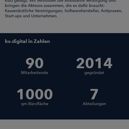
Kurz gesagt: Wir verbinden die ambulante Versorgung und
bringen die Akteure zusammen, die es dafür braucht:
Kassenärztliche Vereinigungen, Softwarehersteller, Arztpraxen,
Start-ups und Unternehmen.
kv.digital in Zahlen
90
2014
Mitarbeitende
gegründet
1000
7
qm Bürofläche
Abteilungen