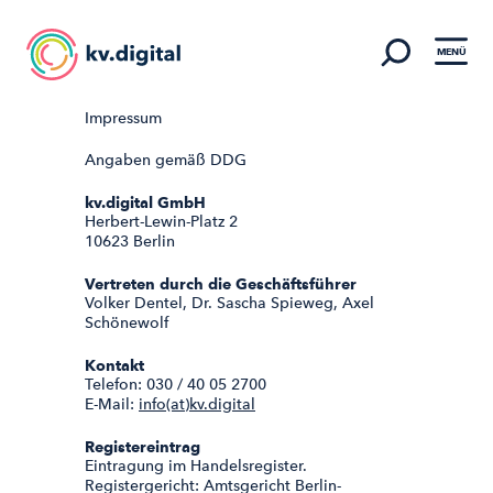
MENÜ
Impressum
Angaben gemäß DDG
kv.digital GmbH
Herbert-Lewin-Platz 2
10623 Berlin
Vertreten durch die Geschäftsführer
Volker Dentel, Dr. Sascha Spieweg, Axel
Schönewolf
Kontakt
Telefon: 030 / 40 05 2700
E-Mail:
info(at)kv.digital
Registereintrag
Eintragung im Handelsregister.
Registergericht: Amtsgericht Berlin-