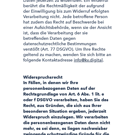
Daten jederzeit zu widerrufen. Ein Widerruf
berührt die Rechtmäßigkeit der aufgrund
der Einwilligung bis zum Widerruf erfolgten
Verarbeitung nicht. Jede betroffene Person
hat zudem das Recht auf Beschwerde bei
einer Aufsichtsbehörde, wenn sie der Ansicht
ist, dass die Verarbeitung der sie
betreffenden Daten gegen
datenschutzrechtliche Bestimmungen
verstößt (Art. 77 DSGVO). Um Ihre Rechte
geltend zu machen, wenden Sie sich bitte an
folgende Kontaktadresse
info@kv.digital
.
Widerspruchsrecht
In Fällen, in denen wir Ihre
personenbezogenen Daten auf der
Rechtsgrundlage von Art. 6 Abs. 1 lit. e
oder f DSGVO verarbeiten, haben Sie das
Recht, aus Gründen, die sich aus Ihrer
besonderen Situation ergeben, jederzeit
Widerspruch einzulegen. Wir verarbeiten
die personenbezogenen Daten dann nicht
mehr, es sei denn, es liegen nachweisbar
zwingende schutzwürdige Gründe für die